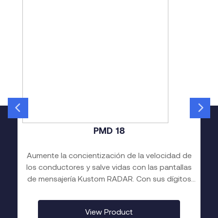
PMD 18
Aumente la concientización de la velocidad de
los conductores y salve vidas con las pantallas
de mensajería Kustom RADAR. Con sus dígitos
LED ámbar de 18 pulgadas, la pantalla PMD 18 es
de alta visibilidad y se puede fijar a casi cualquier
View Product
poste.