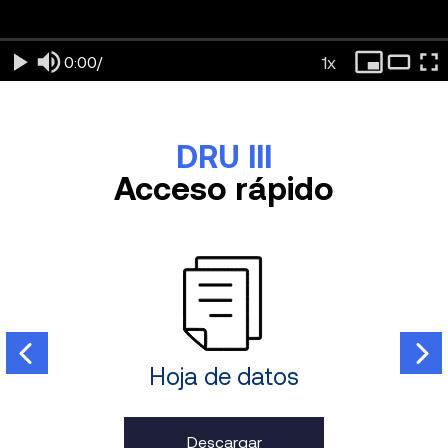
1x
0:00
/
DRU III​
Acceso rápido
ión
Hoja de datos
Ob
Descargar