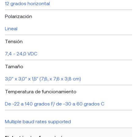
12 grados horizontal
Polarización
Lineal
Tensión
7,4 - 24,0 VDC
Tamaño
3,0" x 3,0" x 1,5" (7,6, x 7,6 x 3,8 cm)
Temperatura de funcionamiento
De -22 a 140 grados F/ de -30 a 60 grados C
Multiple baud rates supported