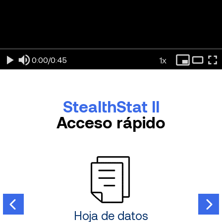
1x
0:00
/
0:45
StealthStat II
Acceso rápido
ión
Hoja de datos
M