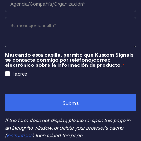
*
Your
Message/Inquiry
*
Marcando esta casilla, permito que Kustom Signals
se contacte conmigo por teléfono/correo
electrónico sobre la información de producto.
*
I agree
CAPTCHA
Submit
If the form does not display, please re-open this page in
an incognito window, or delete your browser’s cache
(
instructions
) then reload the page.