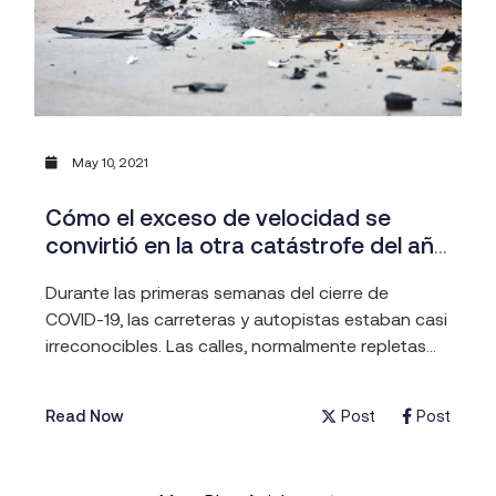
May 10, 2021
Cómo el exceso de velocidad se
convirtió en la otra catástrofe del año
2020
Durante las primeras semanas del cierre de
COVID-19, las carreteras y autopistas estaban casi
irreconocibles. Las calles, normalmente repletas
de tráfico para ir y volver del trabajo, estaban
prácticamente vacías salvo por algún trabajador
Post
Post
Read Now
esencial dirigiéndose al hospital. Era lógico:
muchos negocios estaban cerrados y se
esperaba que la mayoría de la gente trabajara (y