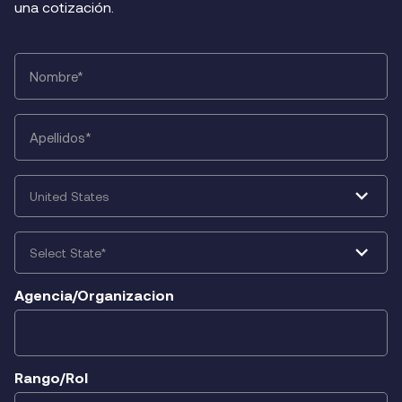
una cotización.
First
Name
*
Last
Name
*
Country
*
State
*
Agencia/Organizacion
Rango/Rol